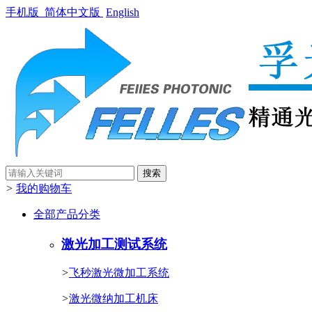
手机版
简体中文版
English
>
我的购物车
全部产品分类
激光加工测试系统
>
飞秒激光微加工系统
>
激光微纳加工机床