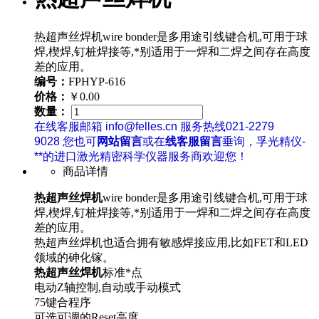
热超声丝焊机wire bonder是多用途引线键合机,可用于球
焊,楔焊,钉桩焊接等,*别适用于一焊和二焊之间存在高度
差的应用。
编号：
FPHYP-616
价格：
￥0.00
数量：
在线客服邮箱 info@felles.cn 服务热线021-2279
9028 您也可
网站留言
或在
线客服留言
垂询，孚光精仪-
**的进口激光精密科学仪器服务商欢迎您！
商品详情
热超声丝焊机
wire bonder是多用途引线键合机,可用于球
焊,楔焊,钉桩焊接等,*别适用于一焊和二焊之间存在高度
差的应用。
热超声丝焊机也适合拥有敏感焊接应用,比如FET和LED
领域的砷化镓。
热超声丝焊机
标准*点
电动Z轴控制,自动或手动模式
75键合程序
可选可调的Reset高度