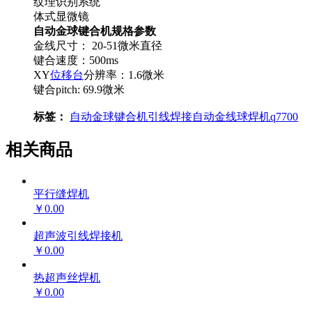
纹理识别系统
体式显微镜
自动金球键合机规格参数
金线尺寸： 20-51微米直径
键合速度：500ms
XY
位移台
分辨率：1.6微米
键合pitch: 69.9微米
标签：
自动金球键合机
引线焊接
自动金线球焊机
q7700
相关商品
平行缝焊机
￥0.00
超声波引线焊接机
￥0.00
热超声丝焊机
￥0.00