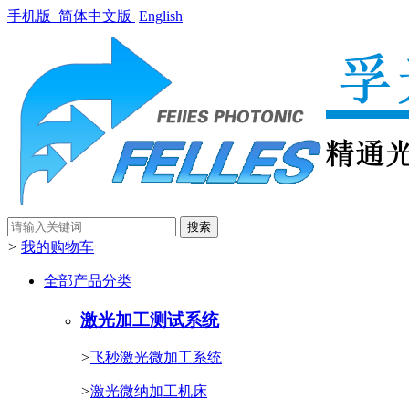
手机版
简体中文版
English
>
我的购物车
全部产品分类
激光加工测试系统
>
飞秒激光微加工系统
>
激光微纳加工机床