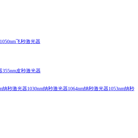
1050nm飞秒激光器
器
355nm皮秒激光器
2nm纳秒激光器
1030nm纳秒激光器
1064nm纳秒激光器
1053nm纳秒