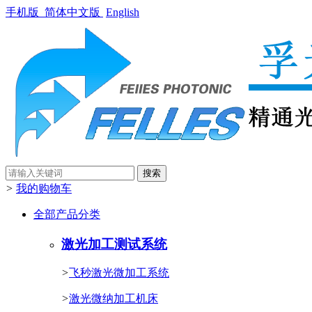
手机版
简体中文版
English
>
我的购物车
全部产品分类
激光加工测试系统
>
飞秒激光微加工系统
>
激光微纳加工机床