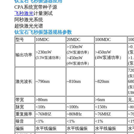
钛宝石飞秒振荡器应用
CPA系统宽带种子源
飞秒激光
计量测试
阿秒激光系统
超快激光光谱
钛宝石飞秒振荡器规格参数
型号
10MDC
20MDC
100MDC
10
>150mW
>0
>230mW
>450mW
(
(2W泵浦功率）
输出功率
(4W泵浦功率）
(3.5W泵浦功率）
>450mW
>1
(
(4W泵浦功率）
72
(泵
激光波长
~790nm
~810nm
~820nm
68
(泵
U
带宽
>80nm
>6nm
见
脉宽
<10fs
~100fs
<150fs
~80
重复频率
~76MHZ
~80MHz
~76MHZ
~7
噪音
<1%
<1%
<1%
<1
偏振
水平线偏振
水平线偏振
水平线偏振
水