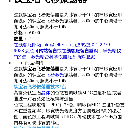
这款钛宝石飞秒振荡器是为脉宽小于10fs的窄脉宽应用
而设计的钛宝石飞秒激光振荡器。800nm的中心调谐带
宽可达80nm, 脉宽小于10fs.
价格：
￥0.00
数量：
在线客服邮箱 info@felles.cn 服务热线021-2279
9028 您也可
网站留言
或在
线客服留言
垂询，孚光精仪-
**的进口激光精密科学仪器服务商欢迎您！
商品详情
这款
钛宝石飞秒振荡器
是为脉宽小于10fs的窄脉宽应用
而设计的钛宝石
飞秒激光
振荡器。800nm的中心调谐带
宽可达80nm, 脉宽小于10fs.
钛宝石飞秒振荡器技术*点
高掺杂钛宝石
晶体
的色散被啁啾镜MDC过度补偿,或者
通过一对石英熔接棱镜与适当
色散工程啁啾镜（PRC）补偿。啁啾镜MDC过度补偿技
术在重复频率、脉宽或光谱宽度方面展现出*高的稳定
性，而色散工程啁啾镜（PRC）补偿技术在8~30fs范围
内具有可调脉宽的*势。