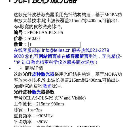
这款光纤皮秒激光器采用光纤结构构造，基于MOPA功
率放大器技术,输出波长覆盖215nm到2400nm,可输出1-
3ps脉宽的皮秒激光脉冲。
编号：
FPOELAS-PLS-PS
价格：
￥0.00
数量：
在线客服邮箱 info@felles.cn 服务热线021-2279
9028 您也可
网站留言
或在
线客服留言
垂询，孚光精仪-
**的进口激光精密科学仪器服务商欢迎您！
商品详情
这款
光纤
皮秒激光器
采用光纤结构构造，基于MOPA功
率放大器技术,输出波长覆盖215nm到2400nm,可输出1-
3ps脉宽的皮秒
激光
脉冲。
光纤皮秒
激光
器参数
型号OELAS-PLS-PS (UV and Visible)
工作波长：215nm~980nm
脉宽：1ps~3ps
重复频率：~30MHz
平均功率：<50W