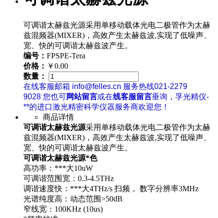
可调谐太赫兹光源采用单移动载体光电二极管作为太赫
兹混频器(MIXER)，高效产生太赫兹波,实现了低噪声、
宽、快的可调谐太赫兹波产生。
编号：
FPSPE-Tera
价格：
￥0.00
数量：
在线客服邮箱 info@felles.cn 服务热线021-2279
9028 您也可
网站留言
或在
线客服留言
垂询，孚光精仪-
**的进口激光精密科学仪器服务商欢迎您！
商品详情
可调谐太赫兹光源
采用单移动载体光电二极管作为太赫
兹混频器(MIXER)，高效产生太赫兹波,实现了低噪声、
宽、快的可调谐太赫兹波产生。
可调谐太赫兹光源*色
高功率：***大10uW
可调谐范围宽：0.3-4.5THz
调谐速度快：***大4THz/s 扫频， 数字分辨率3MHz
光谱纯度高：动态范围>50dB
窄线宽：100KHz (10us)