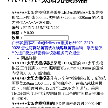
A+A+A+太阳光模拟器是采用LED光源的3A+太阳光模
拟器,工作距离600mm, 照明面积220mm ×220mm 的区域
内提供A+A+A+级性能。
编号：
FPINN-LUMISUN220
价格：
￥0.00
数量：
在线客服邮箱 info@felles.cn 服务热线021-2279
9028 您也可
网站留言
或在
线客服留言
垂询，孚光精仪-
**的进口激光精密科学仪器服务商欢迎您！
商品详情
A+A+A+太阳光模拟器
是采用LED光源的3A+太阳光模
拟器,工作距离600mm, 照明面积220mm ×220mm 的区域
内提供A+A+A+级性能。
A+A+A+太阳光模拟器
具有37个单*控制的波长，光谱范
围覆盖350nm-1350 nm，光谱偏差小。在稳态或脉冲模
式下，辐照度可在0.1SUN至1.2SUN之间调节。采用
TEC冷却和闭环电流控制确保了出色的时间稳定性和长
期可靠性。
A+A+A+太阳光模拟器的
LED光源寿命超过20000小时，