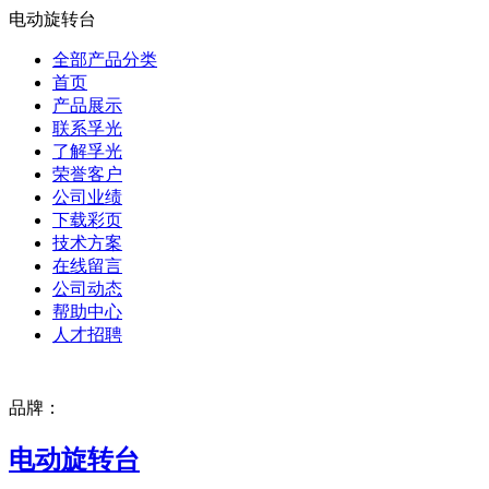
电动旋转台
全部产品分类
首页
产品展示
联系孚光
了解孚光
荣誉客户
公司业绩
下载彩页
技术方案
在线留言
公司动态
帮助中心
人才招聘
品牌：
电动旋转台