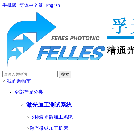
手机版
简体中文版
English
>
我的购物车
全部产品分类
激光加工测试系统
>
飞秒激光微加工系统
>
激光微纳加工机床