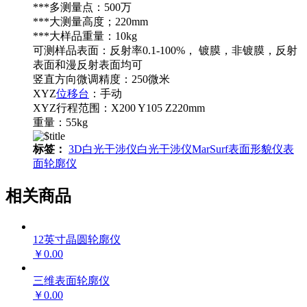
***多测量点：500万
***大测量高度；220mm
***大样品重量：10kg
可测样品表面：反射率0.1-100%， 镀膜，非镀膜，反射
表面和漫反射表面均可
竖直方向微调精度：250微米
XYZ
位移台
：手动
XYZ行程范围：X200 Y105 Z220mm
重量：55kg
标签：
3D白光干涉仪
白光干涉仪
MarSurf
表面形貌仪
表
面轮廓仪
相关商品
12英寸晶圆轮廓仪
￥0.00
三维表面轮廓仪
￥0.00