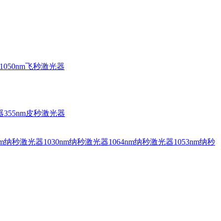
1050nm飞秒激光器
器
355nm皮秒激光器
2nm纳秒激光器
1030nm纳秒激光器
1064nm纳秒激光器
1053nm纳秒