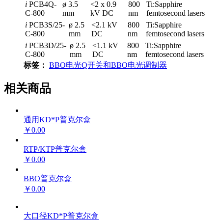
i
PCB4Q-
ø 3.5
<2 x 0.9
800
Ti:Sapphire
C-800
mm
kV DC
nm
femtosecond lasers
i
PCB3S/25-
ø 2.5
<2.1 kV
800
Ti:Sapphire
C-800
mm
DC
nm
femtosecond lasers
i
PCB3D/25-
ø 2.5
<1.1 kV
800
Ti:Sapphire
C-800
mm
DC
nm
femtosecond lasers
标签：
BBO电光Q开关和BBO电光调制器
相关商品
通用KD*P普克尔盒
￥0.00
RTP/KTP普克尔盒
￥0.00
BBO普克尔盒
￥0.00
大口径KD*P普克尔盒