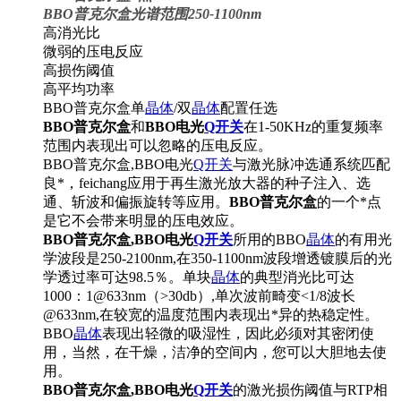
BBO普克尔盒光谱范围250-1100nm
高消光比
微弱的压电反应
高损伤阈值
高平均功率
BBO普克尔盒单
晶体
/双
晶体
配置任选
BBO普克尔盒
和
BBO电光
Q开关
在1-50KHz的重复频率
范围内表现出可以忽略的压电反应。
BBO普克尔盒,BBO电光
Q开关
与激光脉冲选通系统匹配
良*，feichang应用于再生激光放大器的种子注入、选
通、斩波和偏振旋转等应用。
BBO普克尔盒
的一个*点
是它不会带来明显的压电效应。
BBO普克尔盒,BBO电光
Q开关
所用的BBO
晶体
的有用光
学波段是250-2100nm,在350-1100nm波段增透镀膜后的光
学透过率可达98.5％。单块
晶体
的典型消光比可达
1000：1@633nm（>30db）,单次波前畸变<1/8波长
@633nm,在较宽的温度范围内表现出*异的热稳定性。
BBO
晶体
表现出轻微的吸湿性，因此必须对其密闭使
用，当然，在干燥，洁净的空间内，您可以大胆地去使
用。
BBO普克尔盒,BBO电光
Q开关
的激光损伤阈值与RTP相