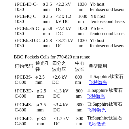
i PCB4D-C-
ø 3.5
<2.2 kV
1030
Yb host
1030
mm
DC
nm
femtosecond lasers
i
PCB4Q-C-
ø 3.5
<2 x 1.2
1030
Yb host
1030
mm
kV DC
nm
femtosecond lasers
i
PCB6.3S-C-
ø 5.8
<7.4 kV
1030
Yb host
1030
mm
DC
nm
femtosecond lasers
i
PCB6.3D-C-
ø 5.8
<3.75 kV
1030
Yb host
1030
mm
DC
nm
femtosecond lasers
BBO Pockels Cells for 770-820 nm range
通光孔
四分之一
中心
订购代码
典型应用
径
波电压
波长
Ti:Sapphire钛宝石
i
PCB3S-
ø 2.5
<2.6 kV
800
C-800
mm
DC
nm
飞秒激光
Ti:Sapphire 钛宝石
i
PCB3D-
ø 2.5
<1.3 kV
800
C-800
mm
DC
nm
飞秒激光
Ti:Sapphire钛宝石
i
PCB4S-
ø 3.5
<3.4 kV
800
C-800
mm
DC
nm
飞秒激光
Ti:Sapphire钛宝石
i
PCB4D-
ø 3.5
<1.7 kV
800
C-800
mm
DC
nm
飞秒激光