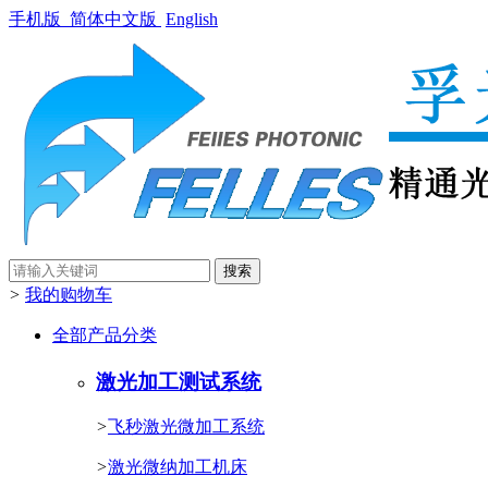
手机版
简体中文版
English
>
我的购物车
全部产品分类
激光加工测试系统
>
飞秒激光微加工系统
>
激光微纳加工机床