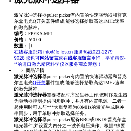
激光脉冲选择器pulser picker有内置的快速驱动器和普克
尔盒电光Q开关器件组成,能够选择拾取高达1MHz速率
的激光脉冲。
编号：
FPEKS-MP1
价格：
￥0.00
数量：
在线客服邮箱 info@felles.cn 服务热线021-2279
9028 您也可
网站留言
或在
线客服留言
垂询，孚光精仪-
**的进口激光精密科学仪器服务商欢迎您！
商品详情
激光脉冲选择器
pulser picker有内置的快速驱动器和普克
尔盒电光
Q开关
器件组成,能够选择拾取高达1MHz速率
的激光脉冲。
激光脉冲选择器
需要搭配时序发生器工作,该时序发生器
为驱动器控制提供同步脉冲，并具有内置电源，二者一
起使用时可以与***大重复率为60MHz的激光生成脉冲
串同步，用于单脉冲拾取选择任务。
激光脉冲选择器
pulser picker配备BBO或DKDP普克尔盒
电光器件,并设置为四分之一波长电压操作。根据*殊要