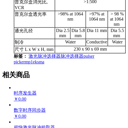
>1:500
普克尔盒消光比,
VCR
>98% at 1064
>97% at
> 98 %
普克尔盒透光率
nm
1064 nm
at 1064
nm
Dia 2.5
Dia 5.8
Dia 11 mm
Dia 5.5
通光孔径
mm
mm
mm
Water
Conductive
Water
制冷
230 x 90 x 69 mm
尺寸 L x W x H, mm
标签：
激光脉冲选择器
脉冲选择器
pulser
picker
mp1
eksma
相关商品
时序发生器
￥0.00
数字时序同步器
￥0.00
超快激光脉冲拾取器