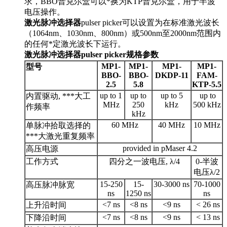
求，BBO普克尔盒可以*换为KTP普克尔盒，用于半波
电压操作。
激光脉冲选择器
pulser picker可以设置为在标准激光波长
（1064nm、1030nm、800nm）或500nm至2000nm范围内
的任何*定激光波长下运行。
激光脉冲选择器pulser picker规格参数
MP1-
MP1-
MP1-
MP1-
型号
BBO-
BBO-
DKDP-11
FAM-
2.5
5.8
KTP-5.5
up to 1
up to
up to 5
up to
内置驱动, ***大工
MHz
250
kHz
500 kHz
作频率
kHz
60 MHz
40 MHz
10 MHz
单脉冲拾取选择的
***大激光重复频率
provided in pMaser 4.2
高压电源
工作方式
四分之一波电压, λ/4
0-半波
电压λ/2
15-250
15-
30-3000 ns
70-1000
高压脉冲脉宽
ns
1250 ns
ns
<7 ns
<8 ns
<9 ns
< 26 ns
上升沿时间
<7 ns
<8 ns
<9 ns
< 13 ns
下降沿时间