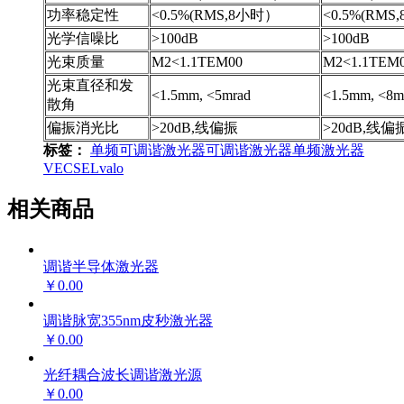
功率稳定性
<0.5%(RMS,8小时）
<0.5%(RM
光学信噪比
>100dB
>100dB
光束质量
M2<1.1TEM00
M2<1.1TEM
光束直径和发
<1.5mm, <5mrad
<1.5mm, <8m
散角
偏振消光比
>20dB,线偏振
>20dB,线偏
标签：
单频可调谐激光器
可调谐激光器
单频激光器
VECSEL
valo
相关商品
调谐半导体激光器
￥0.00
调谐脉宽355nm皮秒激光器
￥0.00
光纤耦合波长调谐激光源
￥0.00