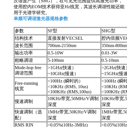
次谐波产生（SHG），在可见光范围提供高激光功率，
使用腔内EOM技术获得亚Hz线宽，其波长调谐性能还能
用于光谱学研究。
单频可调谐激光器规格参数
参数
SF型
SHG型
结构技术
直接发射VECSEL
腔内倍频VEC
波长范围
700nm-2150nm
350nm-800n
输出功率
0.5-10W
0.01-3W
粗略调谐
5-100nm
0.5-10nm
Mode-hop free
>1GHz(快速）
>2GHz(快速
调谐范围
~10GHz(慢速）
~15GHz(慢
<100Hz (瞬时的）
<100Hz (
Free-running
<10KHz (RMS, 10us)
<10KHz (RMS
线宽
<100KHz (RMS,100us)
<100KHz (RM
10KHz带宽,50MHz/V调制
10KHz带宽,
慢速调制
深度
深度
快速调制（选
1MHz带宽,50KHz/V调制
1MHz带宽,5
配）
深度
深度
RMS RIN
<0.05%(10Hz-3MHz)
<0.05%(10H