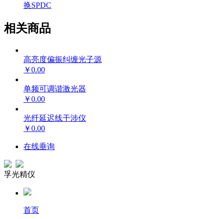
换
SPDC
相关商品
高亮度偏振纠缠光子源
￥0.00
单频可调谐激光器
￥0.00
光纤延迟线干涉仪
￥0.00
在线垂询
孚光精仪
首页