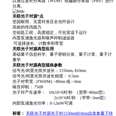
以通过波长分离器（WDM）或偏振分束器（PBS）进行
分离。
关联光子对源*点
坚固耐用、无需对准且全光纤设计
高效的传讯能力
交钥匙工程，高度稳定，可在室温下运行
内置泵浦激光器和噪声抑制滤波器
可选择波长、计数率和带宽
关联光子对源典型应用
基础量子信息科学、量子密钥分发、量子计算、量子计
量学
关联光子对源典型规格参数
信号光/闲置光简并波长：1550nm, 810nm
信号光/闲置光简并波长精度： 0.5nm
光子对带宽（FWHM): ~80nm 或 ~3nm
噪音抑制： 75dB
光子对产生速率： 10x10^6对/秒 （宽带~80nm型）
2x10^6对/秒 （窄带~3nm型）
内部泵浦激光功率：0-12mW可调
标签：
关联光子对源
光子对
1550nm
810nm
自发参量下转