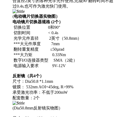
合直径2英寸的各种光学元件使用,完成90°翻转时间不超
过0.4s,也可作为激光快门使用。
(
电动镜片切换器实物图）
电动镜片切换器
规格 (2个）
切换位置 0和90°
切割时间 < 0.4s
光学元件直径 2英寸（50.8mm）
***大元件厚度 7mm
翻转重复精度 ≤50µrad
***大力矩 0.33Nm
数字I/O连接器类型 SMA（2处）
电源输入要求 9V-12V
反射镜（共4个）
尺寸：Dia50.8 *1.1mm
镀膜： 532nm AOI=45deg, R>99%
承受激光功率：不低于200mW
配套数量：2个
(Dia50.8mm反射镜实物图）