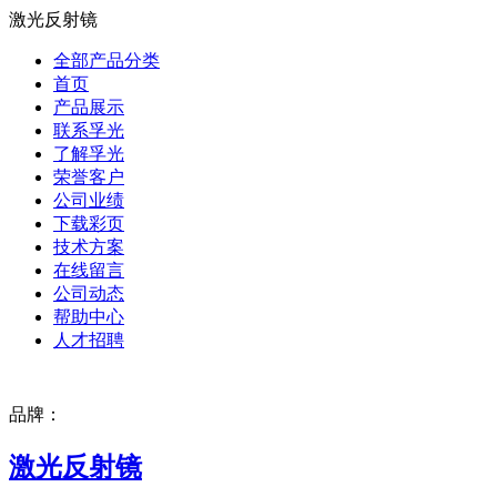
激光反射镜
全部产品分类
首页
产品展示
联系孚光
了解孚光
荣誉客户
公司业绩
下载彩页
技术方案
在线留言
公司动态
帮助中心
人才招聘
品牌：
激光反射镜