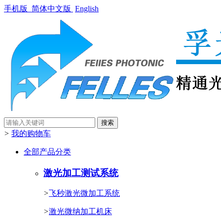
手机版
简体中文版
English
>
我的购物车
全部产品分类
激光加工测试系统
>
飞秒激光微加工系统
>
激光微纳加工机床