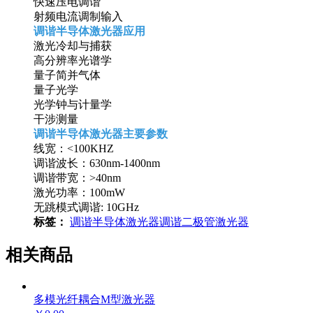
快速压电调谐
射频电流调制输入
调谐半导体激光器应用
激光冷却与捕获
高分辨率光谱学
量子简并气体
量子光学
光学钟与计量学
干涉测量
调谐半导体激光器主要参数
线宽：<100KHZ
调谐波长：630nm-1400nm
调谐带宽：>40nm
激光功率：100mW
无跳模式调谐: 10GHz
标签：
调谐半导体激光器
调谐二极管激光器
相关商品
多模光纤耦合M型激光器