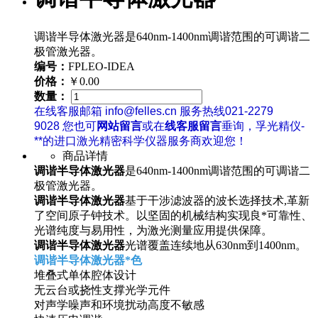
调谐半导体激光器是640nm-1400nm调谐范围的可调谐二
极管激光器。
编号：
FPLEO-IDEA
价格：
￥0.00
数量：
在线客服邮箱 info@felles.cn 服务热线021-2279
9028 您也可
网站留言
或在
线客服留言
垂询，孚光精仪-
**的进口激光精密科学仪器服务商欢迎您！
商品详情
调谐半导体激光器
是640nm-1400nm调谐范围的可调谐二
极管激光器。
调谐半导体激光器
基于干涉滤波器的波长选择技术,革新
了空间原子钟技术。以坚固的机械结构实现良*可靠性、
光谱纯度与易用性，为激光测量应用提供保障。
调谐半导体激光器
光谱覆盖连续地从630nm到1400nm。
调谐半导体激光器*色
堆叠式单体腔体设计
无云台或挠性支撑光学元件
对声学噪声和环境扰动高度不敏感