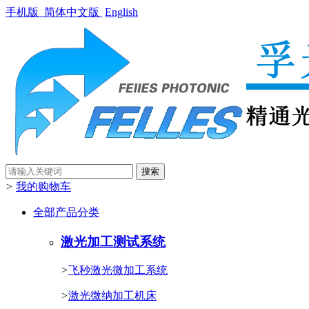
手机版
简体中文版
English
>
我的购物车
全部产品分类
激光加工测试系统
>
飞秒激光微加工系统
>
激光微纳加工机床