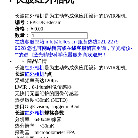
长波红外相机是为主动热成像应用设计的LWIR相机。
编号：
FPEDE-edecam
价格：
￥0.00
数量：
在线客服邮箱 info@felles.cn 服务热线021-2279
9028 您也可
网站留言
或在
线客服留言
垂询，孚光精仪-
**的进口激光精密科学仪器服务商欢迎您！
商品详情
长波
红外相机
是为主动热成像应用设计的LWIR相机。
长波
红外相机
*点
采样频率高达120fps
LWIR，8-14um图像传感器
无快门无需维护的图像传感器
热灵敏度<30mK (NETD)
接口GigE vision, Trigger in /Out
长波
红外相机
规格参数
分辨率：640x480像素
热分辨率：<30mK
探测器：microbolometer FPA