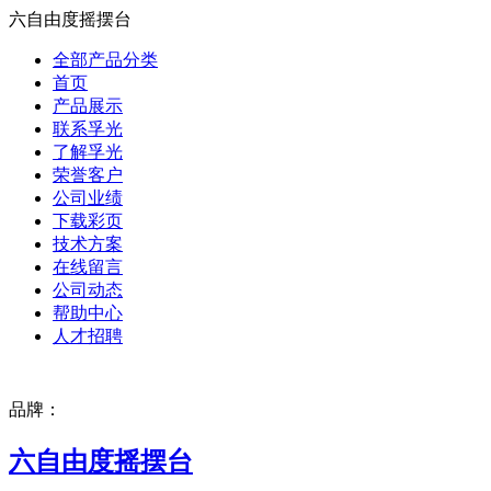
六自由度摇摆台
全部产品分类
首页
产品展示
联系孚光
了解孚光
荣誉客户
公司业绩
下载彩页
技术方案
在线留言
公司动态
帮助中心
人才招聘
品牌：
六自由度摇摆台