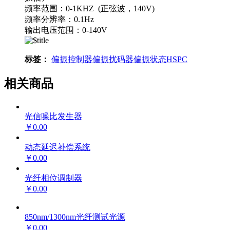
频率范围：0-1KHZ (正弦波，140V)
频率分辨率：0.1Hz
输出电压范围：0-140V
标签：
偏振控制器
偏振扰码器
偏振状态
HSPC
相关商品
光信噪比发生器
￥0.00
动态延迟补偿系统
￥0.00
光纤相位调制器
￥0.00
850nm/1300nm光纤测试光源
￥0.00