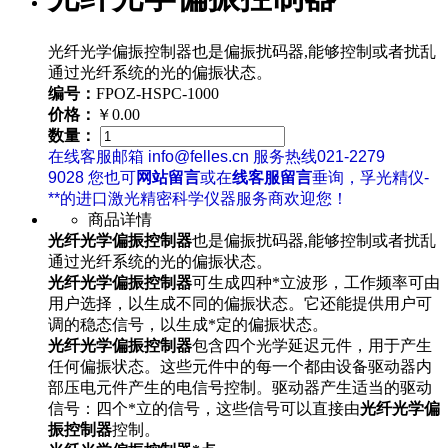
光纤光学偏振控制器也是偏振扰码器,能够控制或者扰乱
通过光纤系统的光的偏振状态。
编号：
FPOZ-HSPC-1000
价格：
￥0.00
数量：
在线客服邮箱 info@felles.cn 服务热线021-2279
9028 您也可
网站留言
或在
线客服留言
垂询，孚光精仪-
**的进口激光精密科学仪器服务商欢迎您！
商品详情
光纤光学偏振控制器
也是偏振扰码器,能够控制或者扰乱
通过光纤系统的光的偏振状态。
光纤光学偏振控制器
可生成四种*立波形，工作频率可由
用户选择，以生成不同的偏振状态。它还能提供用户可
调的稳态信号，以生成*定的偏振状态。
光纤光学偏振控制器
包含四个光学延迟元件，用于产生
任何偏振状态。这些元件中的每一个都由设备驱动器内
部压电元件产生的电信号控制。驱动器产生适当的驱动
信号：四个*立的信号，这些信号可以直接由
光纤光学偏
振控制器
控制。