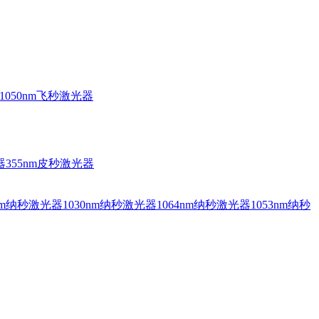
1050nm飞秒激光器
器
355nm皮秒激光器
2nm纳秒激光器
1030nm纳秒激光器
1064nm纳秒激光器
1053nm纳秒