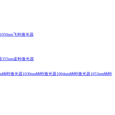
1050nm飞秒激光器
器
355nm皮秒激光器
2nm纳秒激光器
1030nm纳秒激光器
1064nm纳秒激光器
1053nm纳秒