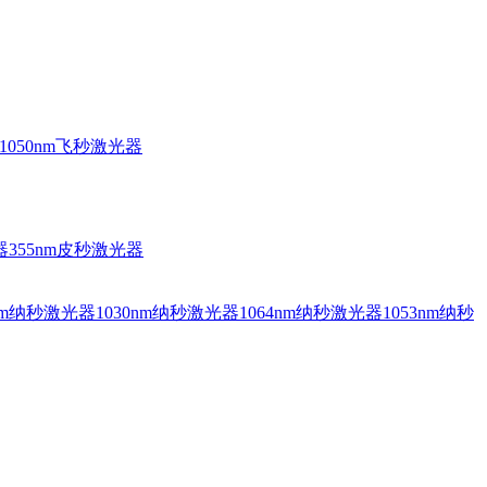
1050nm飞秒激光器
器
355nm皮秒激光器
2nm纳秒激光器
1030nm纳秒激光器
1064nm纳秒激光器
1053nm纳秒