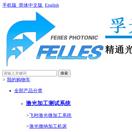
手机版
简体中文版
English
>
我的购物车
全部产品分类
激光加工测试系统
>
飞秒激光微加工系统
>
激光微纳加工机床