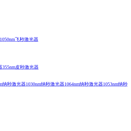
1050nm飞秒激光器
器
355nm皮秒激光器
2nm纳秒激光器
1030nm纳秒激光器
1064nm纳秒激光器
1053nm纳秒