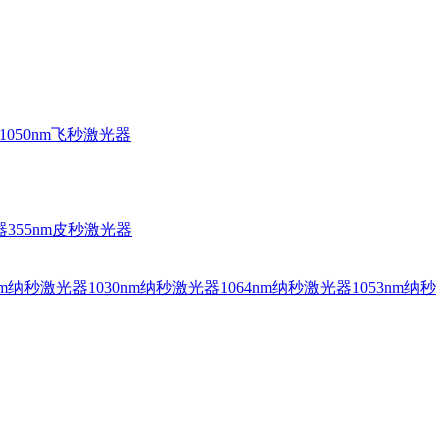
1050nm飞秒激光器
器
355nm皮秒激光器
2nm纳秒激光器
1030nm纳秒激光器
1064nm纳秒激光器
1053nm纳秒