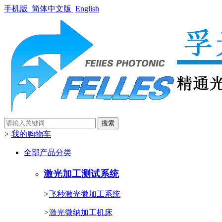
手机版
简体中文版
English
>
我的购物车
全部产品分类
激光加工测试系统
>
飞秒激光微加工系统
>
激光微纳加工机床