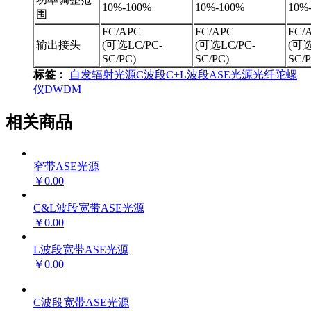
10%-100%
10%-100%
10%
围
FC/APC
FC/APC
FC/
输出接头
(可选LC/PC-
(可选LC/PC-
(可选
SC/PC)
SC/PC)
SC/P
标签：
自发辐射光源
C波段
C+L波段
ASE光源
光纤陀螺
仪
DWDM
相关商品
窄带ASE光源
￥0.00
C&L波段宽带ASE光源
￥0.00
L波段宽带ASE光源
￥0.00
C波段宽带ASE光源