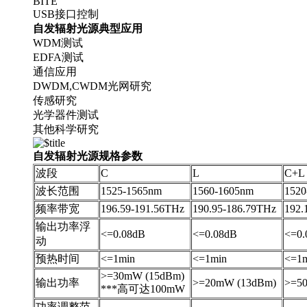
BITE
USB接口控制
自发
辐射光源
典型应用
WDM测试
EDFA测试
通信应用
DWDM,CWDM光网研究
传感研究
光学器件测试
其他科学研究
自发
辐射光源规格参数
波段
C
L
C+L
波长范围
1525-1565nm
1560-1605nm
1520
频率带宽
196.59-191.56THz
190.95-186.79THz
192.
输出功率浮
<=0.08dB
<=0.08dB
<=0.
动
预热时间
<=1min
<=1min
<=1
>=30mW (15dBm)
输出功率
>=20mW (13dBm)
>=5
***高可达100mW
功率调整范