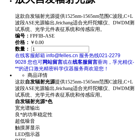
这款自发辐射光源提供1525nm-1565nm范围C波段,C+L
波段ASE光源输出,feichang适合光纤陀螺仪、DWDM测
试系统、光学元件表征系统和传感应用。
编号：
FPFIB-ASE
价格：
￥0.00
数量：
在线客服邮箱 info@felles.cn 服务热线021-2279
9028 您也可
网站留言
或在
线客服留言
垂询，孚光精仪-
**的进口激光精密科学仪器服务商欢迎您！
商品详情
这款
自发
辐射光源
提供1525nm-1565nm范围C波段,C+L
波段ASE光源输出,feichang适合
光纤陀螺仪、DWDM测
试系统、光学元件表征系统和传感应用。
自发
辐射光源
*色
宽光谱输出
良*的功率稳定性
超低噪音
触摸屏显示
LED指示器