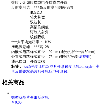
镀膜：金属膜层或电介质膜层任选
反射率可选：***高反射率可到99.99%
低GDD
较大带宽
双波长
高损伤阈值
订制入射角
较低吸收
***大平均光功率：1KW
压电激励器：***高128
内嵌式电路样式直径：92mm (通光孔径***高50mm)
外置式电路样式直径：75mm (兼容3''光学
调整架
）
通讯接口：外置USB
标签：
动态光学
压电
双晶片变形镜
变形镜
bimorph
可变
形反射镜
双晶片形变镜
压电变形镜
相关商品
微型双晶片变形反射镜
￥0.00