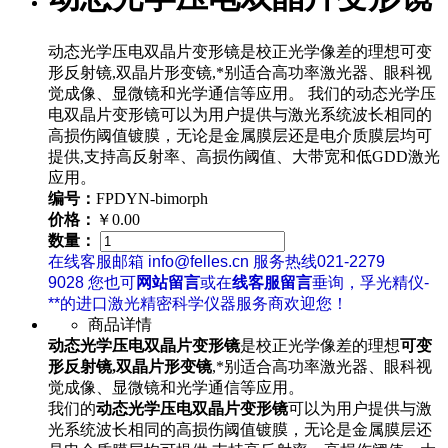
动态光学压电双晶片变形镜是校正光学像差的理想可变
形反射镜,双晶片形变镜,*别适合高功率激光器、眼科视
觉成像、显微镜和光学通信等应用。 我们的动态光学压
电双晶片变形镜可以为用户提供与激光系统波长相同的
高损伤阈值镀膜，无论是金属膜层还是电介质膜层均可
提供,支持高反射率、高损伤阈值、大带宽和低GDD激光
应用。
编号：
FPDYN-bimorph
价格：
￥0.00
数量：
在线客服邮箱 info@felles.cn 服务热线021-2279
9028 您也可
网站留言
或在
线客服留言
垂询，孚光精仪-
**的进口激光精密科学仪器服务商欢迎您！
商品详情
动态光学压电双晶片变形镜
是校正光学像差的理想
可变
形反射镜,双晶片形变镜
,*别适合高功率激光器、眼科视
觉成像、显微镜和光学通信等应用。
我们的
动态光学压电双晶片变形镜
可以为用户提供与激
光系统波长相同的高损伤阈值镀膜，无论是金属膜层还