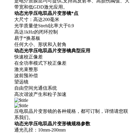
是电介质膜层均可提供,支持高反射率、高损伤阈值、大
带宽和低GDD激光应用。
动态光学压电双晶片变形镜*点
大尺寸：高达200毫米
光学质量使Strehl比率大于0.9
高达1kHz的闭环控制
易于*换基板
任何大小、形状和入射角
动态光学压电双晶片变形镜典型应用
快速校正像差
在全功率模式下校正像差
激光束整形
波前预补偿
望远镜
自由空间光通信系统
高次谐波产生和粒子加速
压电双晶片变形镜的各种规格，都可订制，详情请您联
系我们。
动态光学压电双晶片变形镜规格参数
通光孔径：10mm-200mm