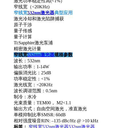
激光功率稳定性高(<1%）
窄线宽（<20KHz)
窄线宽
532nm激光器
典型应用
激光冷却和激光陷阱捕获
原子干涉
量子传感
量子计算
Ti:Sapphire激光泵浦
精密激光计量
窄线宽
532nm激光器
规格参数
波长：532nm
输出功率：1-14W
偏振消光比：25dB
功率稳定性：<1%
激光线宽：<20KHz
波长调谐范围：0.5nm
制冷：水冷
光束质量：TEM00， M2<1.1
输出方式：自由空间激光，准直激光
单模抑制比率SMSR: 60dB
相对强度噪音RIN: –135 dBc/Hz @ >10 kHz
标签：
窄线宽532nm激光器
532nm激光器