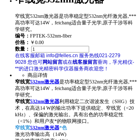
窄线宽532nm激光器是功率稳定型532nm光纤激光器,***
高功率可达14W，feichang适合量子光学,原子干涉等科
学研究。
编号：
FPTEK-532nm-fiber
价格：
￥0.00
数量：
在线客服邮箱 info@felles.cn 服务热线021-2279
9028 您也可
网站留言
或在
线客服留言
垂询，孚光精仪-
**的进口激光精密科学仪器服务商欢迎您！
商品详情
窄线宽
532nm激光器
是功率稳定型532nm光纤激光器,***
高功率可达14W，feichang适合量子光学,原子干涉等科
学研究。
窄线宽
532nm激光器
利用稳定二次谐波发生（SHG）技
术，在高达14 W的输出功率下提供稳定、窄线宽（<20
kHz）、保偏的激光输出。具有出色的功率稳定性
（<1%）和用户友*的物联网接口。
窄线宽
532nm激光器
*色
激光功率输出高（14W)