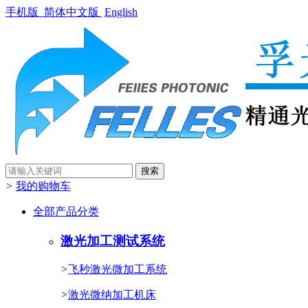
手机版
简体中文版
English
>
我的购物车
全部产品分类
激光加工测试系统
>
飞秒激光微加工系统
>
激光微纳加工机床