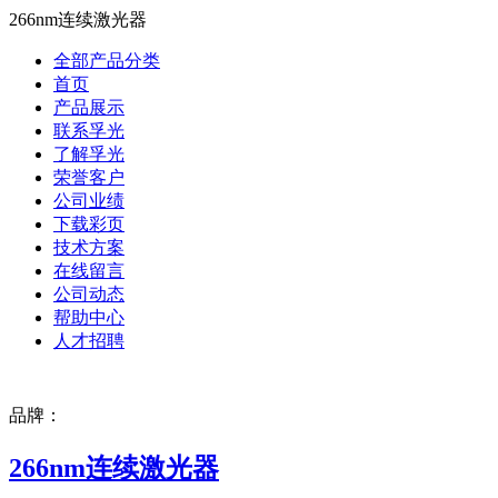
266nm连续激光器
全部产品分类
首页
产品展示
联系孚光
了解孚光
荣誉客户
公司业绩
下载彩页
技术方案
在线留言
公司动态
帮助中心
人才招聘
品牌：
266nm连续激光器