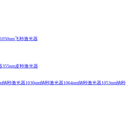
1050nm飞秒激光器
器
355nm皮秒激光器
2nm纳秒激光器
1030nm纳秒激光器
1064nm纳秒激光器
1053nm纳秒