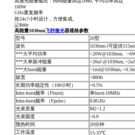
高激光能量输出：burst能量高达10mJ, 平均功率高达
100W
GHz重复频率
按24x7小时设计，方便集成。
高能量1030nm
飞秒激光
器规格参数
型号
20型
波长
1030nm (可提供515nm
***大平均功率
>20W@1030nm, >6
***大单脉冲能量
>20uJ @1030nm, >2
***大burst能量
>1mJ@1030nm, >0.3
脉宽
<800fs
长期功率稳定性（100小时）
<0.5%
Inter-burst频率（Fburst)
单burst-10MHz
Intra-burst频率 （Fpulse）
0.8GHz
光束质量
M2<1.2
光束圆度
>0.9
预热时间
20分钟
工作温度
15-35℃