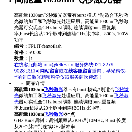
高能量1030nm飞秒激光器带有burst 模式,*别适合飞秒激
光微纳加工和飞秒激光处理应用。高能量1030nm飞秒激
光器可实现全GHz burst 调制,连续调谐burst重复频
率,burst长度从20个脉冲到连续GHz脉冲串。800fs, 100W
功率
编号：
FPLIT-femtoflash
价格：
￥0.00
数量：
在线客服邮箱 info@felles.cn 服务热线021-2279
9028 您也可
网站留言
或在
线客服留言
垂询，孚光精仪-
**的进口激光精密科学仪器服务商欢迎您！
商品详情
高能量1030nm
飞秒激光
器
带有burst 模式,*别适合
飞秒激
光
微纳加工和
飞秒激光
处理应用。高能量1030nm
飞秒激
光
器可实现全GHz burst 调制,连续调谐burst重复频
率,burst长度从20个脉冲到连续GHz脉冲串。
高能量1030nm
飞秒激光
器*点
GHz Burst调制：调制频率从2KHz到10MHz, Burst 长度
从20个脉冲到连续GHz脉冲串